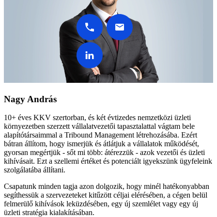
Nagy András
10+ éves KKV szertorban, és két évtizedes nemzetközi üzleti
környezetben szerzett vállalatvezetői tapasztalattal vágtam bele
alapítótársaimmal a Tribound Management létrehozásába. Ezért
bátran állítom, hogy ismerjük és átlátjuk a vállalatok működését,
gyorsan megértjük - sőt mi több: átérezzük - azok vezetői és üzleti
kihívásait. Ezt a szellemi értéket és potenciált igyekszünk ügyfeleink
szolgálatába állítani.
Csapatunk minden tagja azon dolgozik, hogy minél hatékonyabban
segíthessük a szervezeteket kitűzött céljai elérésében, a cégen belül
felmerülő kihívások leküzdésében, egy új szemlélet vagy egy új
üzleti stratégia kialakításában.