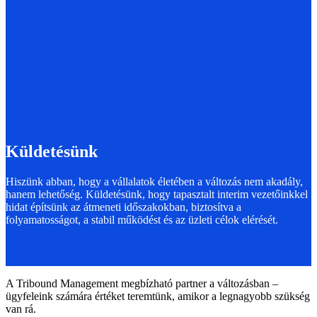
Küldetésünk
Hiszünk abban, hogy a vállalatok életében a változás nem akadály,
hanem lehetőség. Küldetésünk, hogy tapasztalt interim vezetőinkkel
hidat építsünk az átmeneti időszakokban, biztosítva a
folyamatosságot, a stabil működést és az üzleti célok elérését.
A Tribound Management megbízható partner a változásban –
ügyfeleink számára értéket teremtünk, amikor a legnagyobb szükség
van rá.