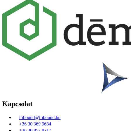
Kapcsolat
tribound@tribound.hu
+36 30 369 9634
+36 30 852 8217