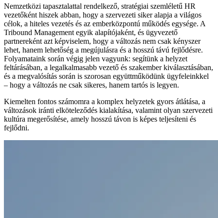
Nemzetközi tapasztalattal rendelkező, stratégiai szemléletű HR
vezetőként hiszek abban, hogy a szervezeti siker alapja a világos
célok, a hiteles vezetés és az emberközpontú működés egysége. A
Tribound Management egyik alapítójaként, és ügyvezető
partnereként azt képviselem, hogy a változás nem csak kényszer
lehet, hanem lehetőség a megújulásra és a hosszú távú fejlődésre.
Folyamataink során végig jelen vagyunk: segítünk a helyzet
feltárásában, a legalkalmasabb vezető és szakember kiválasztásában,
és a megvalósítás során is szorosan együttműködünk ügyfeleinkkel
– hogy a változás ne csak sikeres, hanem tartós is legyen.
Kiemelten fontos számomra a komplex helyzetek gyors átlátása, a
változások iránti elköteleződés kialakítása, valamint olyan szervezeti
kultúra megerősítése, amely hosszú távon is képes teljesíteni és
fejlődni.