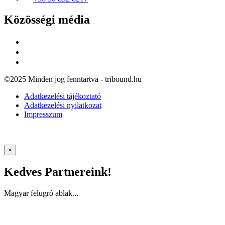
Közösségi média
©2025 Minden jog fenntartva - tribound.hu
Adatkezelési tájékoztató
Adatkezelési nyilatkozat
Impresszum
×
Kedves Partnereink!
Magyar felugró ablak...