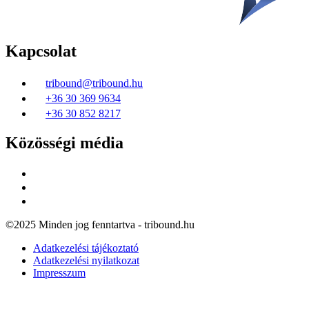
Kapcsolat
tribound@tribound.hu
+36 30 369 9634
+36 30 852 8217
Közösségi média
©2025 Minden jog fenntartva - tribound.hu
Adatkezelési tájékoztató
Adatkezelési nyilatkozat
Impresszum